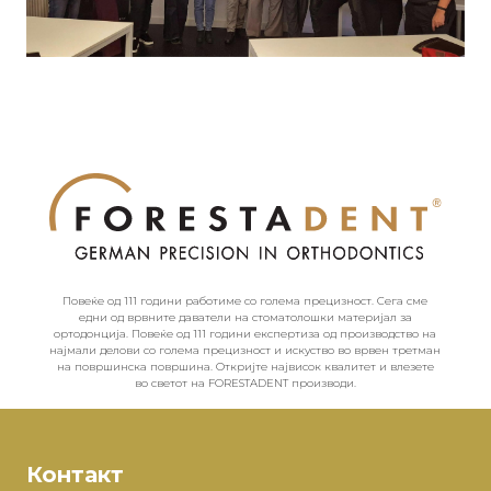
Повеќе од 111 години работиме со голема прецизност. Сега сме
едни од врвните даватели на стоматолошки материјал за
ортодонција. Повеќе од 111 години експертиза од производство на
најмали делови со голема прецизност и искуство во врвен третман
на површинска површина. Откријте највисок квалитет и влезете
во светот на FORESTADENT производи.
Контакт