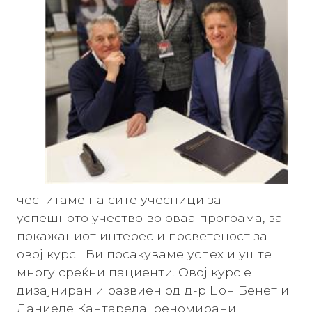
честитаме на сите учесници за
успешното учество во оваа програма, за
покажаниот интерес и посветеност за
овој курс... Ви посакуваме успех и уште
многу среќни пациенти.
Овој курс е
дизајниран и развиен од д-р Џон Бенет и
Даниеле Кантарела, реномирани