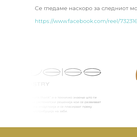
Се гледаме наскоро за следниот мо
https://www.facebook.com/reel/73231
ата е инспирација „think thank“ и е техничко знаење што ги
изведува иновативни систематски решенија кои се развиваат
рите во стоматолошката индустрија и се пласираат преку
склузивна мрежа за дистрибуција на заби.