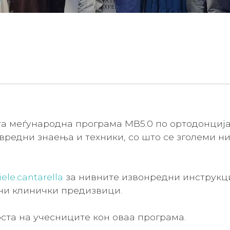
а меѓународна програма MB5.0 по ортодонциј
вредни знаења и техники, со што се зголеми н
ele.cantarella
за нивните извонредни инструкци
ни клинички предизвици.
ста на учесниците кон оваа програма.