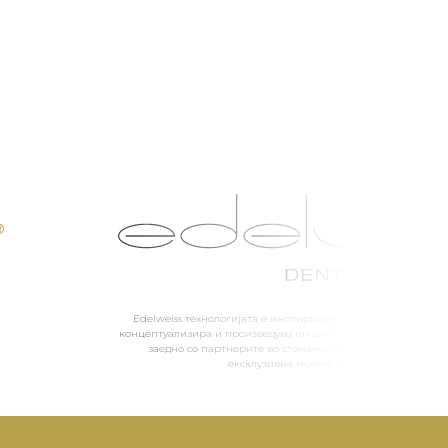
Edelweiss технологијата е инспирација „think thank“ и е т
концептуализира и произведува иновативни систематски реш
заедно со партнерите во стоматолошката индустрија и с
ексклузивна мрежа за дистрибуција на за