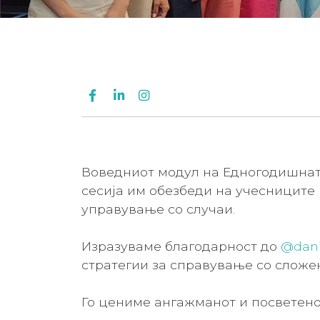
Воведниот модул на Едногодишнат
сесија им обезбеди на учесниците 
управување со случаи.
Изразуваме благодарност до
@dani
стратегии за справување со сложе
Го цениме ангажманот и посветено