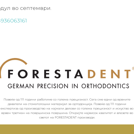
дул во септември.
6936063161
Повеќе од 111 години работиме со голема прецизност. Сега сме едни од врвните
даватели на стоматолошки материјал за ортодонција. Повеќе од 111 години
експертиза од производство на најмали делови со голема прецизност и искуство во
врвен третман на површинска површина. Откријте највисок квалитет и влезете во
светот на FORESTADENT производи.