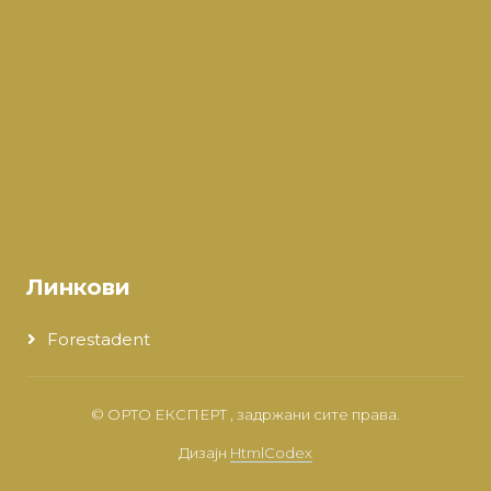
Линкови
Forestadent
©
ОРТО ЕКСПЕРТ
, задржани сите права.
Дизајн
HtmlCodex