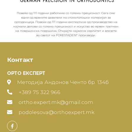
Повеќе од 111 години работиме со голема прецизност. Сега сме
едни од врвните даватели на стоматолошки материјал за
ортодонција. Повеќе од 111 години експертиза од производство на
најмали делови со голема прецизност и искуство во врвен третман
на површинска површина. Откријте највисок квалитет и влезете
во светот на FORESTADENT производи.
Контакт
ОРТО ЕКСПЕРТ
Методија Андонов Ченто бр. 134б
+389 75 322 966
ortho.expert.mk@gmail.com
podolesova@orthoexpert.mk