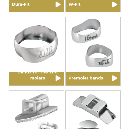
Dura-Fit
W-Fit
Bands for the 2nd
molars
Premolar bands