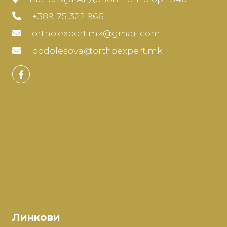
+389 75 322 966
ortho.expert.mk@gmail.com
podolesova@orthoexpert.mk
Линкови