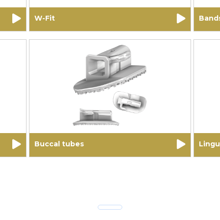
W-Fit
Bands
Buccal tubes
Lingu