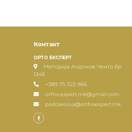
Контакт
ОРТО ЕКСПЕРТ
Методија Андонов Ченто бр.
134б
+389 75 322 966
ortho.expert.mk@gmail.com
podolesova@orthoexpert.mk