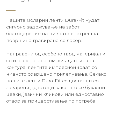
Нашите моларни ленти Dura-Fit нудат
сигурно задржување на забот
благодарение на нивната внатрешна
површина гравирана со ласер.
Направени од особено тврд материјал и
со изразена, анатомски адаптирана
контура, лентите импресионираат со
нивното совршено прилепување. Секако,
нашите ленти Dura-Fit се достапни со
заварени додатоци како што се букални
цевки, јазични клинови или едноставно
отвор за прицврстување по потреба.