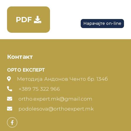
PDF
Нарачајте on-line
Контакт
ОРТО ЕКСПЕРТ
Методија Андонов Ченто бр. 134б
+389 75 322 966
ortho.expert.mk@gmail.com
podolesova@orthoexpert.mk